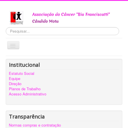
Pesquisar...
Alternar
Navegação
Home
Institucional
INSTITUCIONAL
Estatuto Social
TRANSPARÊNCIA
Equipe
Notícias
Direção
Planos de Trabalho
Contato
Acesso Administrativo
Transparência
Normas compras e contratação